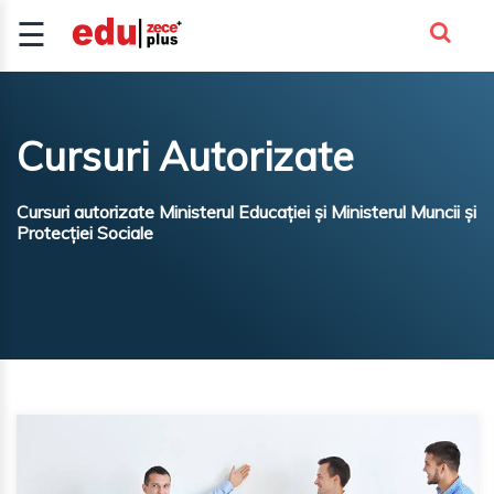
☰
Inscrie-te
Autentificare
Cursuri Autorizate
CURSURI
AUTORIZATE
Cursuri autorizate Ministerul Educației și Ministerul Muncii și
Protecției Sociale
CURSURI
CADRE
DIDACT..