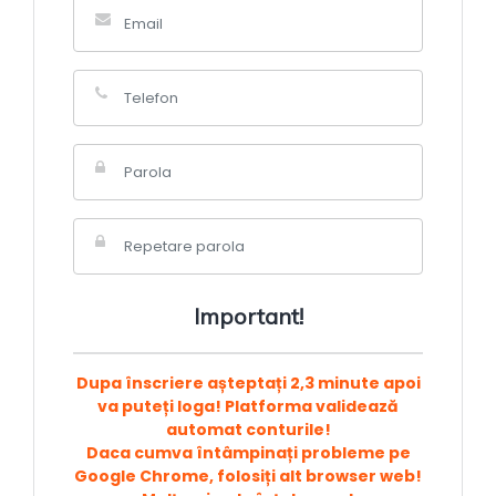
Important!
Dupa înscriere așteptați 2,3 minute apoi
va puteți loga! Platforma validează
automat conturile!
Daca cumva întâmpinați probleme pe
Google Chrome, folosiți alt browser web!